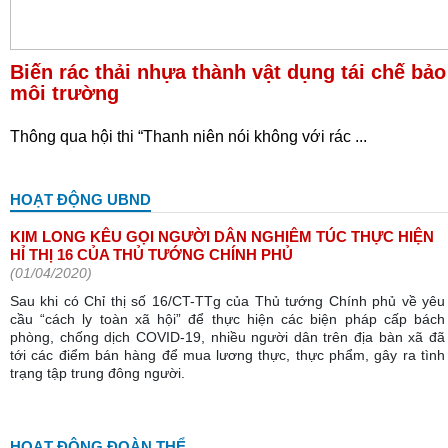
Biến rác thải nhựa thành vật dụng tái chế bảo
môi trường
Thông qua hội thi “Thanh niên nói không với rác ...
HOẠT ĐỘNG UBND
KIM LONG KÊU GỌI NGƯỜI DÂN NGHIÊM TÚC THỰC HIỆN
HỈ THỊ 16 CỦA THỦ TƯỚNG CHÍNH PHỦ
(01/04/2020)
Sau khi có Chỉ thị số 16/CT-TTg của Thủ tướng Chính phủ về yêu
cầu “cách ly toàn xã hội” để thực hiện các biện pháp cấp bách
phòng, chống dịch COVID-19, nhiều người dân trên địa bàn xã đã
tới các điểm bán hàng để mua lương thực, thực phẩm, gây ra tình
trạng tập trung đông người.
HOẠT ĐỘNG ĐOÀN THỂ