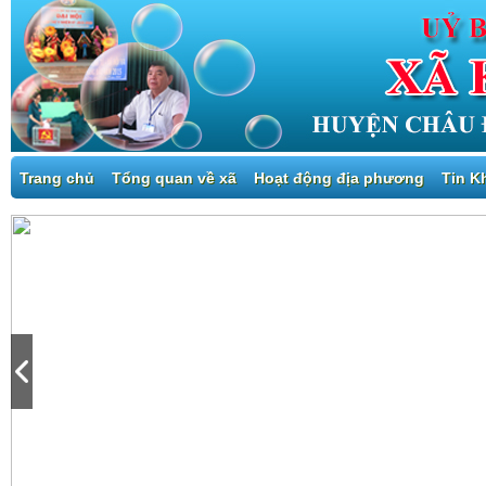
Trang chủ
Tổng quan về xã
Hoạt động địa phương
Tin K