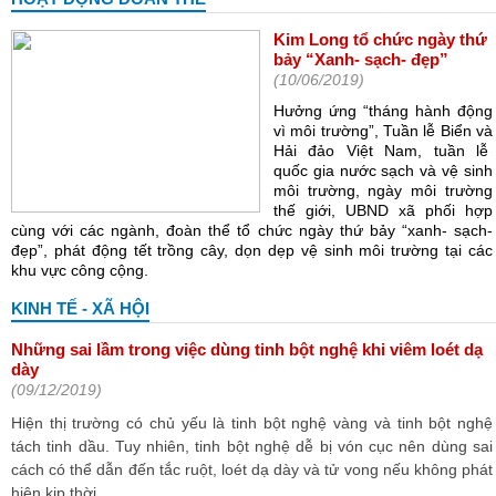
Kim Long tổ chức ngày thứ
bảy “Xanh- sạch- đẹp”
(10/06/2019)
Hưởng ứng “tháng hành động
vì môi trường”, Tuần lễ Biển và
Hải đảo Việt Nam, tuần lễ
quốc gia nước sạch và vệ sinh
môi trường, ngày môi trường
thế giới, UBND xã phối hợp
cùng với các ngành, đoàn thể tổ chức ngày thứ bảy “xanh- sạch-
đẹp”, phát động tết trồng cây, dọn dẹp vệ sinh môi trường tại các
khu vực công cộng.
KINH TẾ - XÃ HỘI
Những sai lầm trong việc dùng tinh bột nghệ khi viêm loét dạ
dày
(09/12/2019)
Hiện thị trường có chủ yếu là tinh bột nghệ vàng và tinh bột nghệ
tách tinh dầu. Tuy nhiên, tinh bột nghệ dễ bị vón cục nên dùng sai
cách có thể dẫn đến tắc ruột, loét dạ dày và tử vong nếu không phát
hiện kịp thời