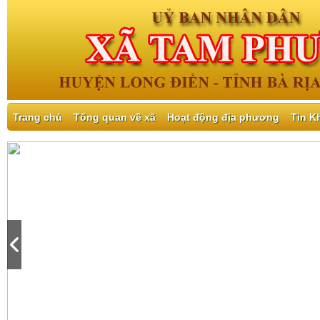
Trang chủ
Tổng quan về xã
Hoạt động địa phương
Tin K