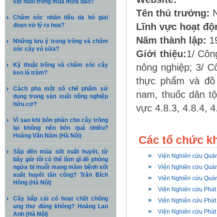
vật nuôi trong mùa mưa bão?
Tên thủ trưởng:
N
Chăm sóc nhãn tiêu da bò giai
Lĩnh vực hoạt độ
đoạn xử lý ra hoa?
Năm thành lập:
1
Những lưu ý trong trồng và chăm
sóc cây vú sữa?
Giới thiệu:
1/ Côn
Kỹ thuật trồng và chăm sóc cây
nông nghiệp; 3/ C
keo lá tràm?
thực phẩm và đồ 
Cách pha một số chế phẩm sử
nam, thuốc dân tộ
dụng trong sản xuất nông nghiệp
hữu cơ?
vực 4.8.3, 4.8.4, 4
Vì sao khi bón phân cho cây trồng
lại không nên bón quá nhiều?
Hoàng Văn Năm (Hà Nội)
Các tổ chức k
Sắp đến mùa sốt xuất huyết, từ
Viện Nghiên cứu Quản 
bây giờ tôi có thể làm gì để phòng
ngừa bị muỗi mang mầm bệnh sốt
Viện Nghiên cứu Quản
xuất huyết tấn công? Trần Bích
Viện Nghiên cứu Quản
Hồng (Hà Nội)
Viện Nghiên cứu Phát 
Cây bắp cải có hoạt chất chống
Viện Nghiên cứu Phát 
ung thư đúng không? Hoàng Lan
Viện Nghiên cứu Phát 
Anh (Hà Nội)