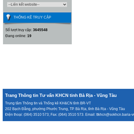
THỐNG KÊ TRUY CẬP
Số lượt truy cập:
3645548
Đang online:
19
Trang Thông tin Tư vấn KHCN tỉnh Bà Rịa - Vũng Tàu
Trung tâm Thông tin và Thống kê KH&CN tỉnh BR-VT
202 Bạch Đằng, phường Phước Trung, TP. Bà Rịa, tỉnh Bà Rịa - Vũng Tàu
Điện thoại: (064) 3510 573; Fax: (064) 3510 573. Email: ttkhcn@sokhcn.baria-