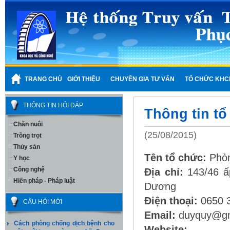
TRANG CHỦ
GIỚI THIỆU
CHUYÊN GIA TƯ VẤN
TỔ CHỨC KHC
THÔNG TIN HỎI ĐÁP
Thông tin t
Chăn nuôi
(25/08/2015)
Trồng trọt
Thủy sản
Tên tổ chức:
Phòn
Y học
Công nghệ
Địa chỉ:
143/46 ấ
Hiến pháp - Pháp luật
Dương
Điện thoại:
0650 
CÂU HỎI MỚI
Email:
duyquy@gm
Cách phòng chống dịch bệnh cho
Website: