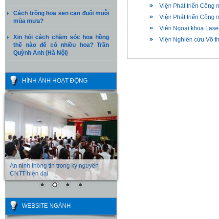
Viện Phát triển Công 
Cách trồng hoa sen cạn đuổi muỗi
Viện Phát triển Công 
mùa mưa?
Viện Ngoại khoa Laser
Xin hỏi cách chăm sóc hoa hồng
Viện Nghiên cứu Võ t
thế nào để có nhiều hoa? Trần
Quỳnh Anh (Hà Nội)
HÌNH ẢNH HOẠT ĐỘNG
An ninh thông tin trong kỷ nguyên
CNTT hiện đại
WEBSITE NGÀNH