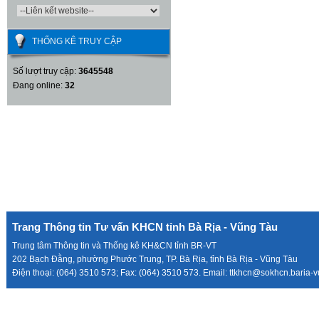
THỐNG KÊ TRUY CẬP
Số lượt truy cập:
3645548
Đang online:
32
Trang Thông tin Tư vấn KHCN tỉnh Bà Rịa - Vũng Tàu
Trung tâm Thông tin và Thống kê KH&CN tỉnh BR-VT
202 Bạch Đằng, phường Phước Trung, TP. Bà Rịa, tỉnh Bà Rịa - Vũng Tàu
Điện thoại: (064) 3510 573; Fax: (064) 3510 573. Email: ttkhcn@sokhcn.baria-