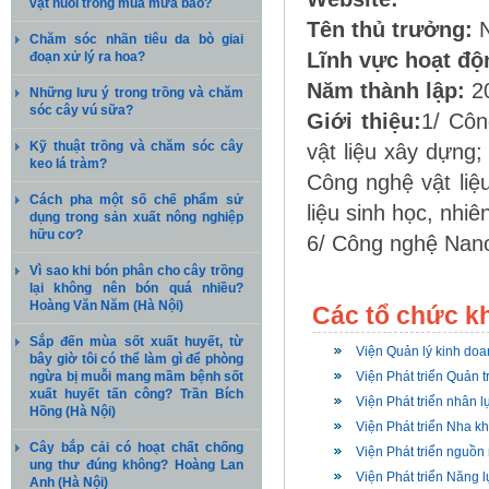
vật nuôi trong mùa mưa bão?
Tên thủ trưởng:
N
Chăm sóc nhãn tiêu da bò giai
Lĩnh vực hoạt độ
đoạn xử lý ra hoa?
Năm thành lập:
2
Những lưu ý trong trồng và chăm
sóc cây vú sữa?
Giới thiệu:
1/ Côn
Kỹ thuật trồng và chăm sóc cây
vật liệu xây dựng;
keo lá tràm?
Công nghệ vật liệ
Cách pha một số chế phẩm sử
liệu sinh học, nhiê
dụng trong sản xuất nông nghiệp
hữu cơ?
6/ Công nghệ Nan
Vì sao khi bón phân cho cây trồng
lại không nên bón quá nhiều?
Hoàng Văn Năm (Hà Nội)
Các tổ chức k
Sắp đến mùa sốt xuất huyết, từ
Viện Quản lý kinh doa
bây giờ tôi có thể làm gì để phòng
ngừa bị muỗi mang mầm bệnh sốt
Viện Phát triển Quản 
xuất huyết tấn công? Trần Bích
Viện Phát triển nhân l
Hồng (Hà Nội)
Viện Phát triển Nha 
Cây bắp cải có hoạt chất chống
Viện Phát triển nguồn
ung thư đúng không? Hoàng Lan
Viện Phát triển Năng 
Anh (Hà Nội)