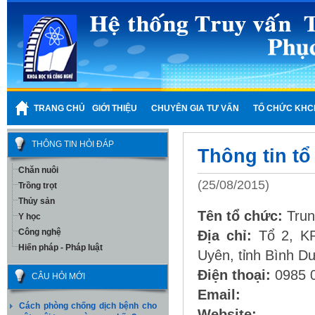
TRANG CHỦ
GIỚI THIỆU
CHUYÊN GIA TƯ VẤN
TỔ CHỨC KHC
THÔNG TIN HỎI ĐÁP
Thông tin t
Chăn nuôi
(25/08/2015)
Trồng trọt
Thủy sản
Tên tổ chức:
Trun
Y học
Công nghệ
Địa chỉ:
Tổ 2, K
Hiến pháp - Pháp luật
Uyên, tỉnh Bình D
Điện thoại:
0985 
CÂU HỎI MỚI
Email:
Cách phòng chống dịch bệnh cho
Website: