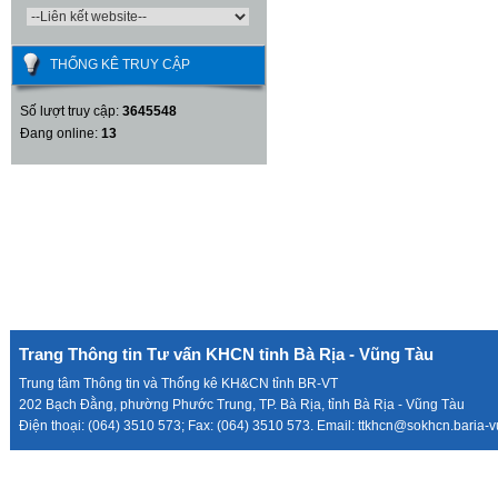
THỐNG KÊ TRUY CẬP
Số lượt truy cập:
3645548
Đang online:
13
Trang Thông tin Tư vấn KHCN tỉnh Bà Rịa - Vũng Tàu
Trung tâm Thông tin và Thống kê KH&CN tỉnh BR-VT
202 Bạch Đằng, phường Phước Trung, TP. Bà Rịa, tỉnh Bà Rịa - Vũng Tàu
Điện thoại: (064) 3510 573; Fax: (064) 3510 573. Email: ttkhcn@sokhcn.baria-