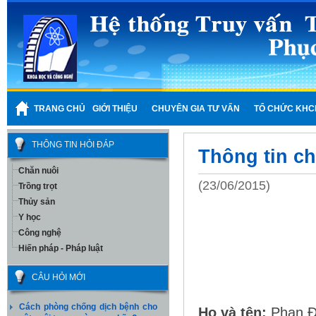
TRANG CHỦ
GIỚI THIỆU
CHUYÊN GIA TƯ VẤN
TỔ CHỨC KHC
THÔNG TIN HỎI ĐÁP
Thông tin c
Chăn nuôi
(23/06/2015)
Trồng trọt
Thủy sản
Y học
Công nghệ
Hiến pháp - Pháp luật
CÂU HỎI MỚI
Cách phòng chống dịch bệnh cho
Họ và tên:
Phan Đ