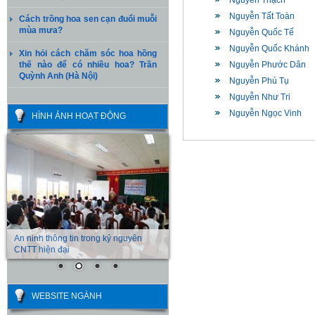
Nguyễn Thạch
Nguyễn Tất Toàn
Cách trồng hoa sen cạn đuổi muỗi
mùa mưa?
Nguyễn Quốc Tế
Nguyễn Quốc Khánh
Xin hỏi cách chăm sóc hoa hồng
thế nào để có nhiều hoa? Trần
Nguyễn Phước Dân
Quỳnh Anh (Hà Nội)
Nguyễn Phú Tụ
Nguyễn Như Tri
Nguyễn Ngọc Vinh
HÌNH ẢNH HOẠT ĐỘNG
An ninh thông tin trong kỷ nguyên
CNTT hiện đại
WEBSITE NGÀNH