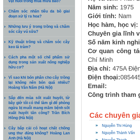
vật nuôi trong mùa mưa bão?
Năm sinh:
1975
Chăm sóc nhãn tiêu da bò giai
Giới tính:
Nam
đoạn xử lý ra hoa?
Học hàm, học vị:
Những lưu ý trong trồng và chăm
sóc cây vú sữa?
Chuyên gia lĩnh 
Số năm kinh ngh
Kỹ thuật trồng và chăm sóc cây
keo lá tràm?
Cơ quan công tá
Cách pha một số chế phẩm sử
Chí Minh
dụng trong sản xuất nông nghiệp
hữu cơ?
Địa chỉ:
475A Điện
Điện thoại:
08544
Vì sao khi bón phân cho cây trồng
lại không nên bón quá nhiều?
Email:
Hoàng Văn Năm (Hà Nội)
Công trình tham 
Sắp đến mùa sốt xuất huyết, từ
bây giờ tôi có thể làm gì để phòng
ngừa bị muỗi mang mầm bệnh sốt
xuất huyết tấn công? Trần Bích
Các chuyên gi
Hồng (Hà Nội)
Nguyễn Thi Hùng
Cây bắp cải có hoạt chất chống
Nguyễn Thành Vấn
ung thư đúng không? Hoàng Lan
Anh (Hà Nội)