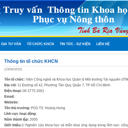
 GIA TƯ VẤN
TỔ CHỨC KHCN
TIN TỨC - SỰ KIỆN
LIÊN HỆ
Thông tin tổ chức KHCN
(23/06/2015)
Tên tổ chức:
Viện Công nghệ và Khoa học Quản lý Môi trường Tài nguyên (IT
Địa chỉ:
11 Đường số 42, Phường Tân Quy, Quận 7, TP Hồ Chí Minh
Điện thoại:
08 3775 2001
Email:
Website:
Tên thủ trưởng:
PGS.TS. Hoàng Hưng
Lĩnh vực hoạt động:
Năm thành lập:
2005
Giới thiệu:
1/ Nghiên cứu khoa học và triển khai ứng dụng trong lĩnh vực: công