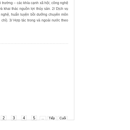
i trường – các khía cạnh xã hội; công nghệ
và khai thác nguồn lợi thủy sản. 2/ Dịch vụ
ng nghệ, huấn luyện bồi dưỡng chuyên môn
chỉ). 3/ Hợp tác trong và ngoài nước theo
2
3
4
5
...
Tiếp
Cuối