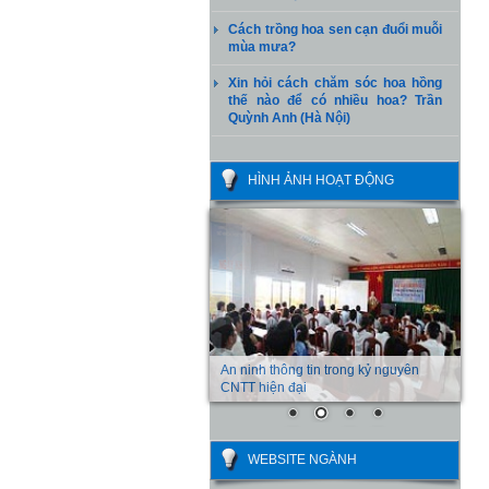
Cách trồng hoa sen cạn đuổi muỗi
mùa mưa?
Xin hỏi cách chăm sóc hoa hồng
thế nào để có nhiều hoa? Trần
Quỳnh Anh (Hà Nội)
HÌNH ẢNH HOẠT ĐỘNG
An ninh thông tin trong kỷ nguyên
CNTT hiện đại
WEBSITE NGÀNH