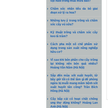
vật nuôi trong mùa mưa bão?
Chăm sóc nhãn tiêu da bò giai
đoạn xử lý ra hoa?
Những lưu ý trong trồng và chăm
sóc cây vú sữa?
Kỹ thuật trồng và chăm sóc cây
keo lá tràm?
Cách pha một số chế phẩm sử
dụng trong sản xuất nông nghiệp
hữu cơ?
Vì sao khi bón phân cho cây trồng
lại không nên bón quá nhiều?
Hoàng Văn Năm (Hà Nội)
Sắp đến mùa sốt xuất huyết, từ
bây giờ tôi có thể làm gì để phòng
ngừa bị muỗi mang mầm bệnh sốt
xuất huyết tấn công? Trần Bích
Hồng (Hà Nội)
Cây bắp cải có hoạt chất chống
ung thư đúng không? Hoàng Lan
Anh (Hà Nội)