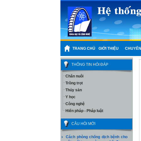
TRANG CHỦ
GIỚI THIỆU
CHUYÊN
THÔNG TIN HỎI ĐÁP
Chăn nuôi
Trồng trọt
Thủy sản
Y học
Công nghệ
Hiến pháp - Pháp luật
CÂU HỎI MỚI
Cách phòng chống dịch bệnh cho