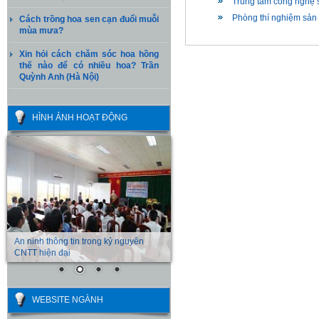
Trung tâm công nghệ 
Phòng thí nghiệm sản 
Cách trồng hoa sen cạn đuổi muỗi
mùa mưa?
Xin hỏi cách chăm sóc hoa hồng
thế nào để có nhiều hoa? Trần
Quỳnh Anh (Hà Nội)
HÌNH ẢNH HOẠT ĐỘNG
An ninh thông tin trong kỷ nguyên
CNTT hiện đại
WEBSITE NGÀNH