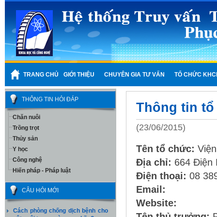
TRANG CHỦ
GIỚI THIỆU
CHUYÊN GIA TƯ VẤN
TỔ CHỨC KHC
THÔNG TIN HỎI ĐÁP
Thông tin t
Chăn nuôi
(23/06/2015)
Trồng trọt
Thủy sản
Tên tổ chức:
Viện
Y học
Công nghệ
Địa chỉ:
664 Điện 
Hiến pháp - Pháp luật
Điện thoại:
08 38
Email:
CÂU HỎI MỚI
Website:
Cách phòng chống dịch bệnh cho
Tên thủ trưởng:
P