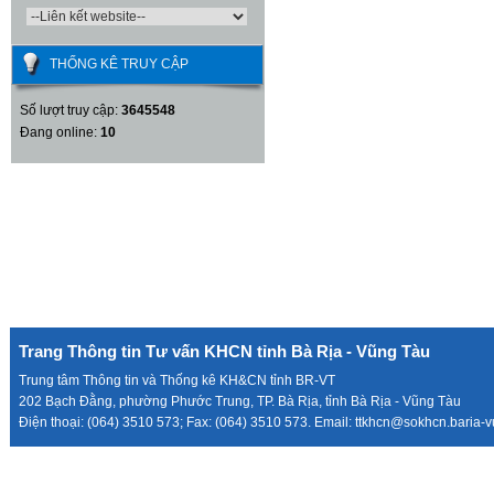
THỐNG KÊ TRUY CẬP
Số lượt truy cập:
3645548
Đang online:
10
Trang Thông tin Tư vấn KHCN tỉnh Bà Rịa - Vũng Tàu
Trung tâm Thông tin và Thống kê KH&CN tỉnh BR-VT
202 Bạch Đằng, phường Phước Trung, TP. Bà Rịa, tỉnh Bà Rịa - Vũng Tàu
Điện thoại: (064) 3510 573; Fax: (064) 3510 573. Email: ttkhcn@sokhcn.baria-