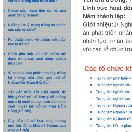
vật nuôi trong mùa mưa bão?
Lĩnh vực hoạt độ
Chăm sóc nhãn tiêu da bò giai
Năm thành lập:
đoạn xử lý ra hoa?
Giới thiệu:
1/ Ngh
Những lưu ý trong trồng và chăm
sóc cây vú sữa?
án phát triển nhân
Kỹ thuật trồng và chăm sóc cây
nhân lực, nhân tà
keo lá tràm?
với các tổ chức tr
Cách pha một số chế phẩm sử
dụng trong sản xuất nông nghiệp
hữu cơ?
Các tổ chức k
Vì sao khi bón phân cho cây trồng
lại không nên bón quá nhiều?
Trung tâm phát triển 
Hoàng Văn Năm (Hà Nội)
Trung tâm nghiên cứu 
Trung tâm nghiên cứu
Sắp đến mùa sốt xuất huyết, từ
bây giờ tôi có thể làm gì để phòng
Trung tâm nghiên cứu
ngừa bị muỗi mang mầm bệnh sốt
Trung tâm Nghiên cứu
xuất huyết tấn công? Trần Bích
Hồng (Hà Nội)
Trung tâm Nghiên cứu q
Trung tâm Kỹ thuật ti
Cây bắp cải có hoạt chất chống
ung thư đúng không? Hoàng Lan
Trung tâm Hỗ trợ giáo
Anh (Hà Nội)