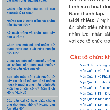
vật nuôi trong mùa mưa bão?
Lĩnh vực hoạt độ
Chăm sóc nhãn tiêu da bò giai
Năm thành lập:
đoạn xử lý ra hoa?
Giới thiệu:
1/ Ngh
Những lưu ý trong trồng và chăm
sóc cây vú sữa?
án phát triển nhân
Kỹ thuật trồng và chăm sóc cây
nhân lực, nhân tà
keo lá tràm?
với các tổ chức tr
Cách pha một số chế phẩm sử
dụng trong sản xuất nông nghiệp
hữu cơ?
Các tổ chức k
Vì sao khi bón phân cho cây trồng
lại không nên bón quá nhiều?
Viện Sinh học Nông ng
Hoàng Văn Năm (Hà Nội)
Viện Quản trị và Tài ch
Viện Quản trị và Phát
Sắp đến mùa sốt xuất huyết, từ
bây giờ tôi có thể làm gì để phòng
Viện Quản trị Tri thức 
ngừa bị muỗi mang mầm bệnh sốt
Viện Quản trị Tài chí
xuất huyết tấn công? Trần Bích
Hồng (Hà Nội)
Viện Quản trị Kinh t
Viện Quản trị Kinh d
Cây bắp cải có hoạt chất chống
ung thư đúng không? Hoàng Lan
Viện Quản trị Kinh d
Anh (Hà Nội)