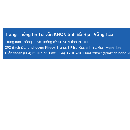
Trang Thông tin Tư vấn KHCN tỉnh Bà Rịa - Vũng Tàu
Trung tâm Thông tin và Thống kê KH&CN tỉnh BR-VT
202 Bạch Đằng, phường Phước Trung, TP. Bà Rịa, tỉnh Bà Rịa - Vũng Tàu
Điện thoại: (064) 3510 573; Fax: (064) 3510 573. Email: ttkhcn@sokhcn.baria-