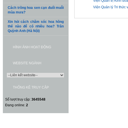
Viện Quản trị Kinh do
Viện Quản lý Tri thức
Cách trồng hoa sen cạn đuổi muỗi
mùa mưa?
Xin hỏi cách chăm sóc hoa hồng
thế nào để có nhiều hoa? Trần
Quỳnh Anh (Hà Nội)
HÌNH ẢNH HOẠT ĐỘNG
WEBSITE NGÀNH
THỐNG KÊ TRUY CẬP
Số lượt truy cập:
3645548
Đang online:
2