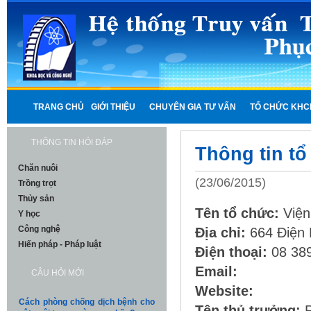
TRANG CHỦ
GIỚI THIỆU
CHUYÊN GIA TƯ VẤN
TỔ CHỨC KHC
THÔNG TIN HỎI ĐÁP
Thông tin t
Chăn nuôi
(23/06/2015)
Trồng trọt
Thủy sản
Tên tổ chức:
Viện
Y học
Công nghệ
Địa chỉ:
664 Điện 
Hiến pháp - Pháp luật
Điện thoại:
08 38
Email:
CÂU HỎI MỚI
Website:
Cách phòng chống dịch bệnh cho
Tên thủ trưởng:
P